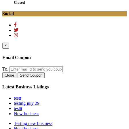
Closed
Social
×
Email Coupon
To.
Close
Send Coupon
Latest Business Listings
testt
testing july 29
testtt
New business
Testing new business
New business